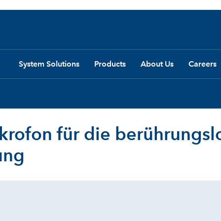
System Solutions
Products
About Us
Careers
krofon für die berührungsl
ung