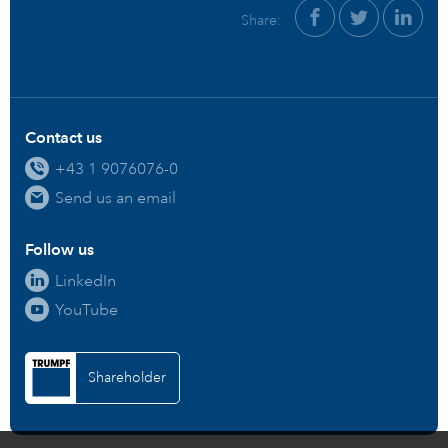
Share:
Contact us
+43 1 9076076-0
Send us an email
Follow us
LinkedIn
YouTube
Shareholder