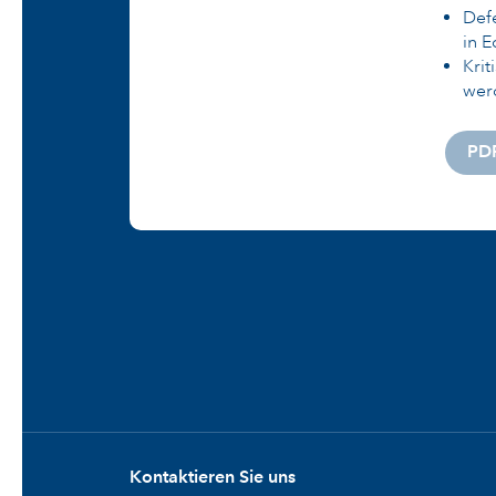
Def
in E
Krit
wer
PD
Kontaktieren Sie uns