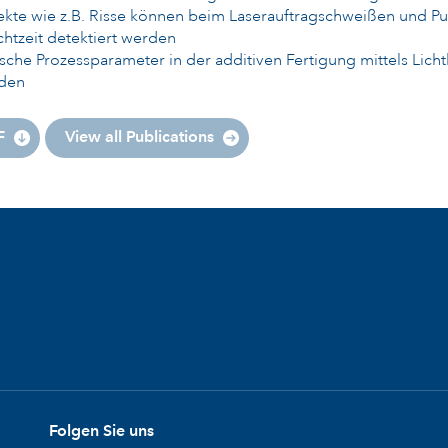
ekte wie z.B. Risse können beim Laserauftragschweißen und P
chtzeit detektiert werden
ische Prozessparameter in der additiven Fertigung mittels Li
den
F
View all Publications
Folgen Sie uns