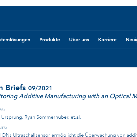
stemlösungen
Produkte
Über uns
Karriere
Neui
h Briefs
09/2021
toring Additive Manufacturing with an Optical M
RS:
 Ursprung, Ryan Sommerhuber, et.al.
TS:
IONs Ultraschallsensor ermöglicht die Überwachung von addi