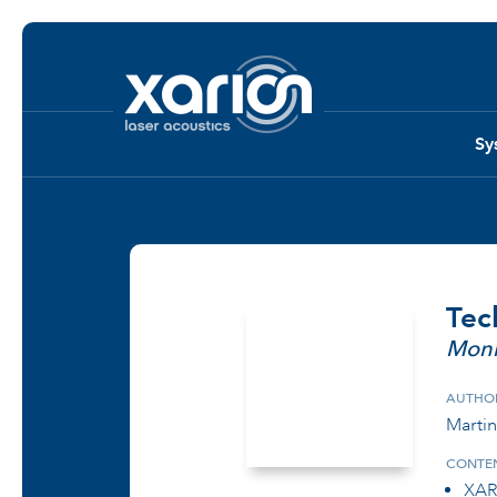
Sy
Tec
Moni
AUTHO
Martin
CONTEN
XAR