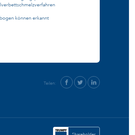
ulverbettschmelzverfahren
chtbogen können erkannt
Teilen:
Shareholder