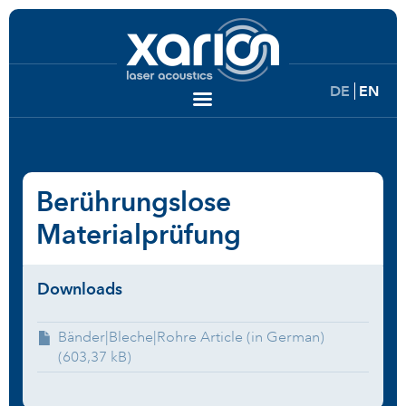
DE
EN
Berührungslose
Materialprüfung
Downloads
Bänder|Bleche|Rohre Article (in German)
(603,37 kB)