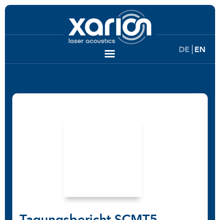
DE
EN
Tagungsbericht SCMT5