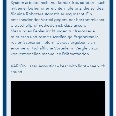
System arbeitet nicht nur kontaktfrei, sondern auch
mit einer bisher unerreichten Toleranz, die es ideal
für eine Roboterautomatisierung macht. Ein
entscheidender Vorteil gegenüber herkömmlicher
Ultraschallprüfmethoden ist, dass unsere
Messungen Fehlausrichtungen zur Karosserie
tolerieren und somit zuverlässige Ergebnisse in
realen Szenarien liefern. Daraus ergeben sich
enorme wirtschaftliche Vorteile im Vergleich zu
konventionellen manuellen Prüfmethoden.
XARION Laser Acoustics – hear with light – see with
sound.
<<<
>>>