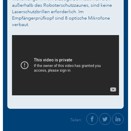
außerhalb des Roboterschutzzaunes, sind keine
Laserschutzbrillen erforderlich. Im
Empfängerprüfkopf sind 8 optische Mikrofone
verbaut.
<<
>>
Teilen: