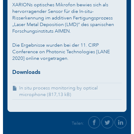
XARIONs optisches Mikrofon bewies sich als
hervorragender Sensor für die In-situ-
Risserkennung im additiven Fertigungsprozess
„Laser Metal Deposition (LMD)“ des spanischen
Forschungsinstituts AIMEN.
Die Ergebnisse wurden bei der 11. CIRP
Conference on Photonic Technologies [LANE
2020] online vorgetragen.
Downloads
In situ process monitoring by optical
microphone (817,13 kB)
Teilen: