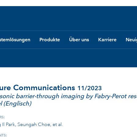
stemlösungen
Produkte
Über uns
Karriere
Neui
ure Communications
11/2023
asonic barrier-through imaging by Fabry-Perot res
 (Englisch)
RS:
Il Park, Seungah Choe, et al.
TS: