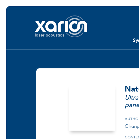
Sy
Nat
Ultr
panel
AUTHO
Chung 
CONTEN