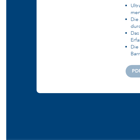
Ult
men
Die 
durc
Das
Erfa
Die 
Barr
PD